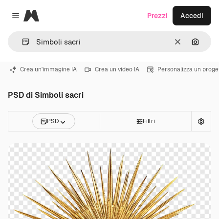
Magnific
Prezzi
Accedi
Close menu
Cancella
Cerca 
Crea un'immagine IA
Crea un video IA
Personalizza un proge
PSD di Simboli sacri
PSD
Filtri