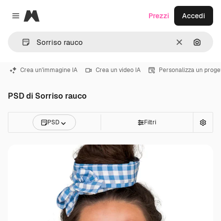
Magnific
Prezzi
Accedi
Close menu
Cancella
Cerca 
Crea un'immagine IA
Crea un video IA
Personalizza un proge
PSD di Sorriso rauco
PSD
Filtri