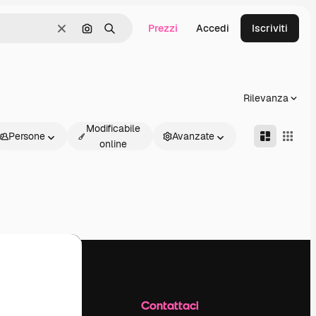
Prezzi
Accedi
Iscriviti
Cancella
Cerca per immagine
Ricerca
Rilevanza
Modificabile
Persone
Avanzate
online
Azienda
Contattaci