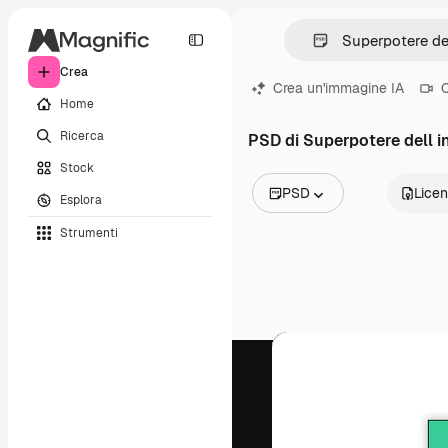
Crea
Crea un'immagine IA
C
Home
Ricerca
PSD di Superpotere dell 
Stock
PSD
Lice
Esplora
Tutte le immagini
Strumenti
Vettori
Illustrazioni
Foto
PSD
Modelli
Mockup
Video
Clip video
Motion graphic
Modelli di video
Icone
Modelli 3D
Font