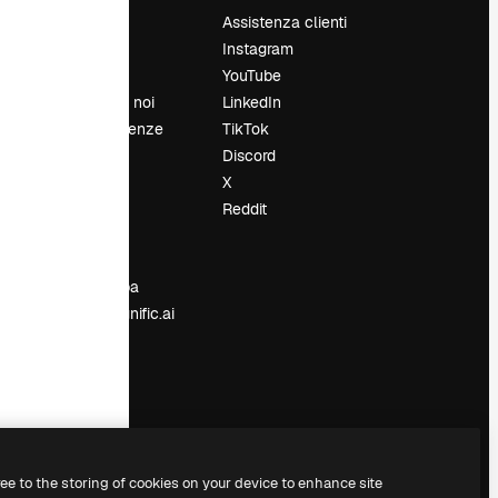
Prezzi
Assistenza clienti
Chi siamo
Instagram
Recensioni
YouTube
Lavora con noi
LinkedIn
Cerca tendenze
TikTok
Blog
Discord
Eventi
X
Slidesgo
Reddit
e
Vendi i tuoi
contenuti
Sala stampa
Cerchi magnific.ai
ree to the storing of cookies on your device to enhance site