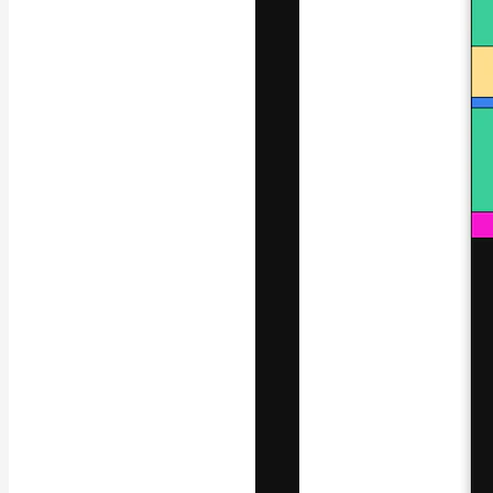
La piattaforma c
migliori lavori. 
creativi, impres
Italiano
Copyright © 2010