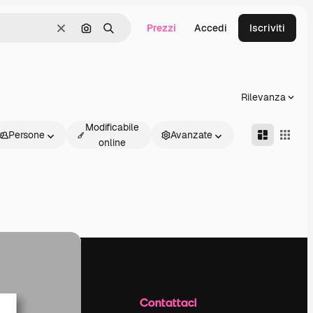
Prezzi
Accedi
Iscriviti
Cancella
Cerca per immagine
Ricerca
Rilevanza
Modificabile
Persone
Avanzate
online
Azienda
Contattaci