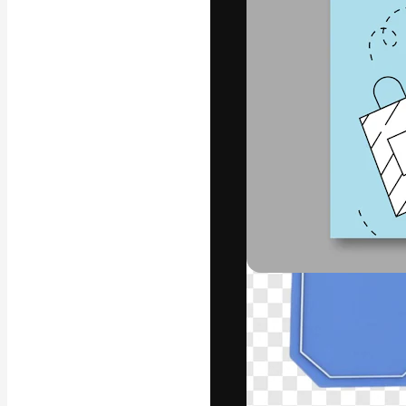
La piattaforma c
migliori lavori. 
creativi, impres
Italiano
Copyright © 2010