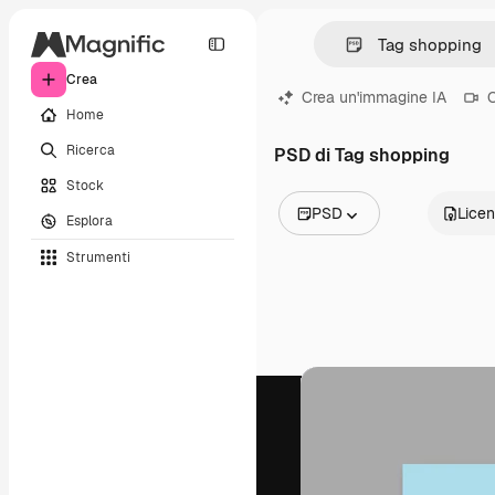
Crea
Crea un'immagine IA
C
Home
Ricerca
PSD di Tag shopping
Stock
PSD
Lice
Esplora
Tutte le immagini
Strumenti
Vettori
Illustrazioni
Foto
PSD
Modelli
Mockup
Video
Clip video
Motion graphic
Modelli di video
Icone
Modelli 3D
Font