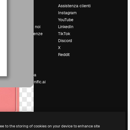
Prezzi
Assistenza clienti
Chi siamo
Instagram
Recensioni
YouTube
Lavora con noi
LinkedIn
Cerca tendenze
TikTok
Blog
Discord
Eventi
X
Slidesgo
Reddit
e
Vendi i tuoi
contenuti
Sala stampa
Cerchi magnific.ai
ree to the storing of cookies on your device to enhance site