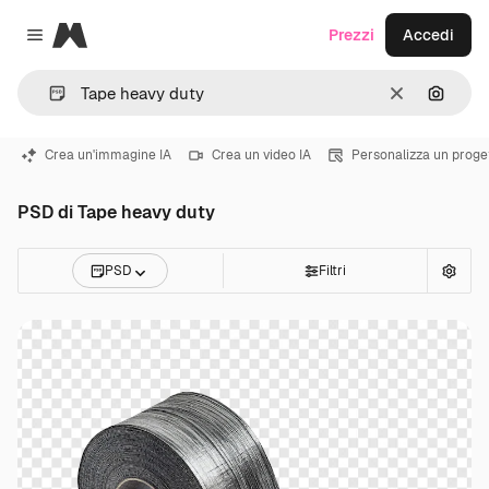
Magnific
Prezzi
Accedi
Close menu
Cancella
Cerca 
Crea un'immagine IA
Crea un video IA
Personalizza un proge
PSD di Tape heavy duty
PSD
Filtri