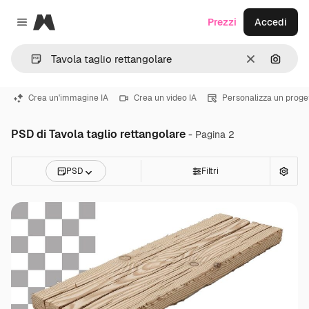
Magnific
Prezzi
Accedi
Close menu
Cancella
Cerca 
Crea un'immagine IA
Crea un video IA
Personalizza un proge
PSD di Tavola taglio rettangolare
- Pagina 2
PSD
Filtri