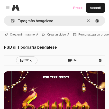
Magnific
Prezzi
Accedi
Close menu
Cancella
Cerca 
Crea un'immagine IA
Crea un video IA
Personalizza un proge
PSD di Tipografia bengalese
PSD
Filtri