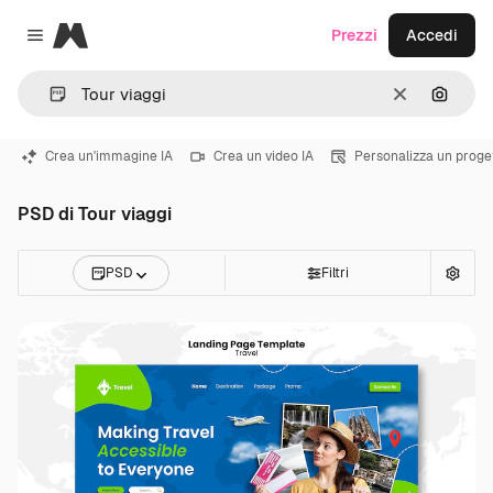
Magnific
Prezzi
Accedi
Close menu
Cancella
Cerca 
Crea un'immagine IA
Crea un video IA
Personalizza un proge
PSD di Tour viaggi
PSD
Filtri