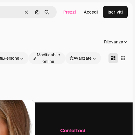
Prezzi
Accedi
Iscriviti
Cancella
Cerca per immagine
Ricerca
Rilevanza
Modificabile
Persone
Avanzate
online
Azienda
Contattaci