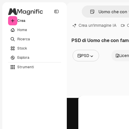
Crea
Crea un'immagine IA
C
Home
Ricerca
PSD di Uomo che con fami
Stock
PSD
Lice
Esplora
Tutte le immagini
Strumenti
Vettori
Illustrazioni
Foto
PSD
Modelli
Mockup
Video
Clip video
Motion graphic
Modelli di video
Icone
Modelli 3D
Font