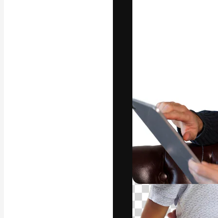
La piattaforma c
migliori lavori. 
creativi, impres
Italiano
Copyright © 2010