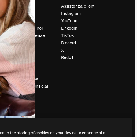
Prezzi
Assistenza clienti
Chi siamo
Instagram
Recensioni
YouTube
Lavora con noi
LinkedIn
Cerca tendenze
TikTok
Blog
Discord
Eventi
X
Slidesgo
Reddit
e
Vendi i tuoi
contenuti
Sala stampa
Cerchi magnific.ai
ree to the storing of cookies on your device to enhance site