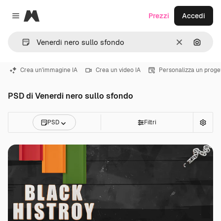
Magnific
Prezzi
Accedi
Close menu
Cancella
Cerca 
Crea un'immagine IA
Crea un video IA
Personalizza un proge
PSD di Venerdi nero sullo sfondo
PSD
Filtri