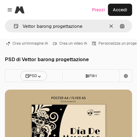
Magnific
Prezzi
Accedi
Close menu
Cancella
Cerca 
Crea un'immagine IA
Crea un video IA
Personalizza un proge
PSD di Vettor barong progettazione
PSD
Filtri