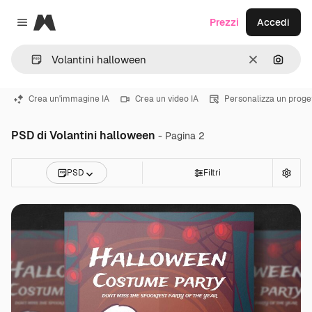
Magnific
Prezzi
Accedi
Close menu
Cancella
Cerca 
Crea un'immagine IA
Crea un video IA
Personalizza un proge
PSD di Volantini halloween
- Pagina 2
PSD
Filtri