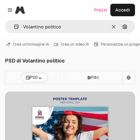
Magnific
Prezzi
Accedi
Close menu
Cancella
Cerca 
Crea un'immagine IA
Crea un video IA
Personalizza un proge
PSD di Volantino politico
PSD
Filtri