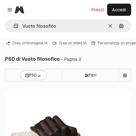
Magnific
Prezzi
Accedi
Close menu
Cancella
Cerca 
Crea un'immagine IA
Crea un video IA
Personalizza un proge
PSD di Vuoto filosofico
- Pagina 2
PSD
Filtri