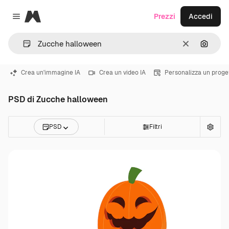
Magnific
Prezzi
Accedi
Close menu
Cancella
Cerca 
Crea un'immagine IA
Crea un video IA
Personalizza un proge
PSD di Zucche halloween
PSD
Filtri