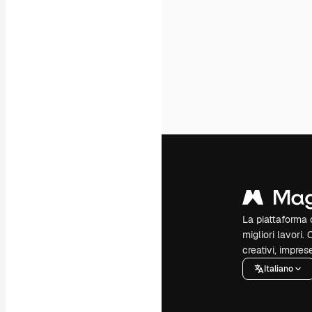
La piattaforma c
migliori lavori. 
creativi, impres
Italiano