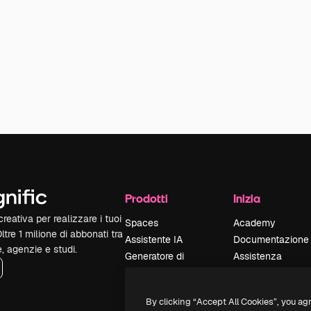
Prodotti
Inizia
reativa per realizzare i tuoi
Spaces
Academy
Oltre 1 milione di abbonati tra
Assistente IA
Documentazione
e, agenzie e studi.
Generatore di
Assistenza
immagini IA
Termini e
Generatore di video
condizioni
By clicking “Accept All Cookies”, you ag
IA
Politica sulla