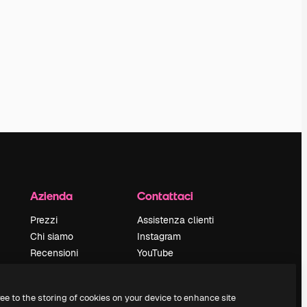
Azienda
Contattaci
Prezzi
Assistenza clienti
Chi siamo
Instagram
Recensioni
YouTube
Lavora con noi
LinkedIn
Cerca tendenze
TikTok
ree to the storing of cookies on your device to enhance site
Blog
Discord