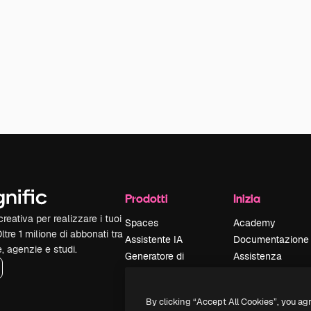
Prodotti
Inizia
reativa per realizzare i tuoi
Spaces
Academy
Oltre 1 milione di abbonati tra
Assistente IA
Documentazione
e, agenzie e studi.
Generatore di
Assistenza
immagini IA
Termini e
Generatore di video
condizioni
By clicking “Accept All Cookies”, you ag
IA
Politica sulla