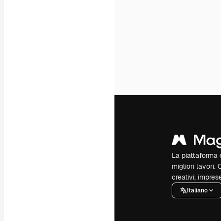
La piattaforma c
migliori lavori. 
creativi, impres
Italiano