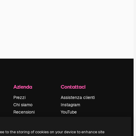
Azienda
Contattaci
Prezzi
Assistenza clienti
Chi siamo
Instagram
Recensioni
YouTube
Lavora con noi
LinkedIn
Cerca tendenze
TikTok
ree to the storing of cookies on your device to enhance site
Blog
Discord