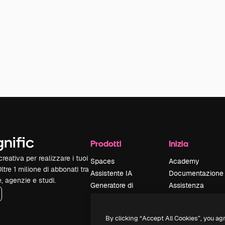
Prodotti
Inizia
reativa per realizzare i tuoi
Spaces
Academy
Oltre 1 milione di abbonati tra
Assistente IA
Documentazione
e, agenzie e studi.
Generatore di
Assistenza
immagini IA
Termini e
Generatore di video
condizioni
By clicking “Accept All Cookies”, you ag
IA
Politica sulla