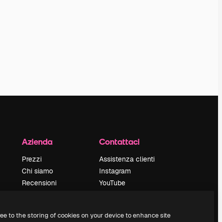
Azienda
Contattaci
Prezzi
Assistenza clienti
Chi siamo
Instagram
Recensioni
YouTube
Lavora con noi
LinkedIn
Cerca tendenze
TikTok
ree to the storing of cookies on your device to enhance site
Blog
Discord