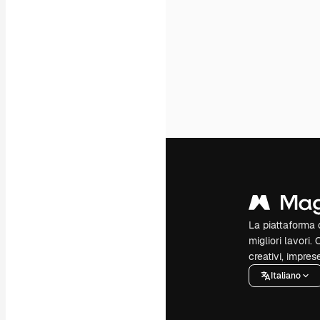
La piattaforma c
migliori lavori. 
creativi, impres
Italiano