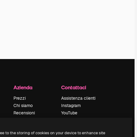
Azienda
Contattaci
Prezzi
Assistenza clienti
Chi siamo
Instagram
Recensioni
YouTube
Lavora con noi
LinkedIn
Cerca tendenze
TikTok
ree to the storing of cookies on your device to enhance site
Blog
Discord