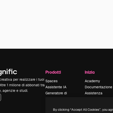
Prodotti
Inizia
reativa per realizzare i tuoi
Spaces
Academy
Oltre 1 milione di abbonati tra
Assistente IA
Documentazione
e, agenzie e studi.
Generatore di
Assistenza
immagini IA
Termini e
Generatore di video
condizioni
By clicking “Accept All Cookies”, you ag
IA
Politica sulla