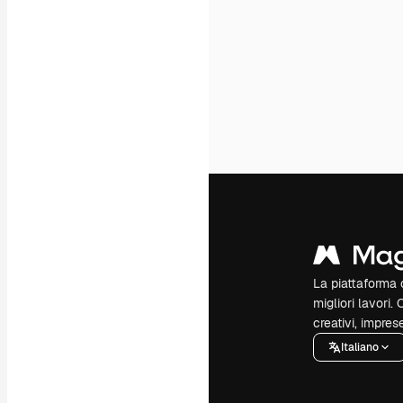
La piattaforma c
migliori lavori. 
creativi, impres
Italiano