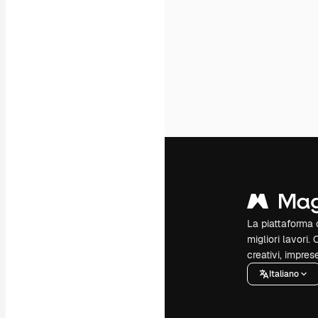
La piattaforma c
migliori lavori. 
creativi, impres
Italiano