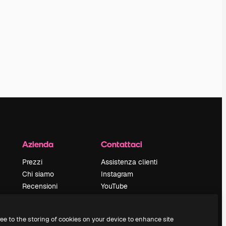
Azienda
Contattaci
Prezzi
Assistenza clienti
Chi siamo
Instagram
Recensioni
YouTube
Lavora con noi
LinkedIn
Cerca tendenze
TikTok
ree to the storing of cookies on your device to enhance site
Blog
Discord