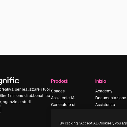
Prodotti
Inizia
reativa per realizzare i tuoi
Spaces
Academy
Oltre 1 milione di abbonati tra
Assistente IA
Documentazione
e, agenzie e studi.
Generatore di
Assistenza
immagini IA
Termini e
Generatore di video
condizioni
By clicking “Accept All Cookies”, you ag
IA
Politica sulla