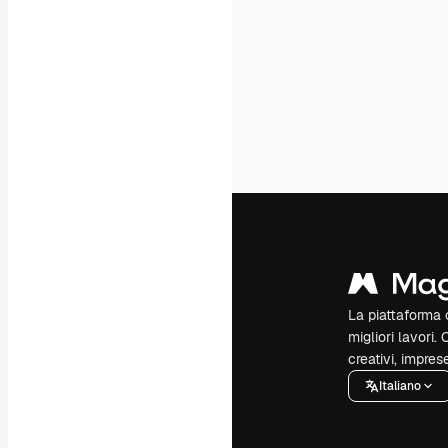
La piattaforma c
migliori lavori. 
creativi, impres
Italiano