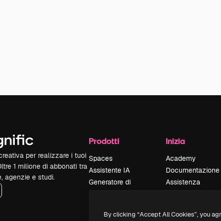
Prodotti
Inizia
reativa per realizzare i tuoi
Spaces
Academy
Oltre 1 milione di abbonati tra
Assistente IA
Documentazione
e, agenzie e studi.
Generatore di
Assistenza
immagini IA
Termini e
Generatore di video
condizioni
By clicking “Accept All Cookies”, you ag
IA
Politica sulla