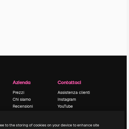
Azienda
Contattaci
Prezzi
Assistenza clienti
Chi siamo
Instagram
Recensioni
YouTube
Lavora con noi
LinkedIn
Cerca tendenze
TikTok
ree to the storing of cookies on your device to enhance site
Blog
Discord