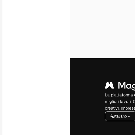
La piattaforma c
migliori lavori. 
creativi, impres
Italiano