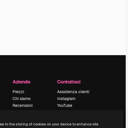
Azienda
Contattaci
Prezzi
Assistenza clienti
Chi siamo
Instagram
Recensioni
YouTube
Lavora con noi
LinkedIn
Cerca tendenze
TikTok
ree to the storing of cookies on your device to enhance site
Blog
Discord