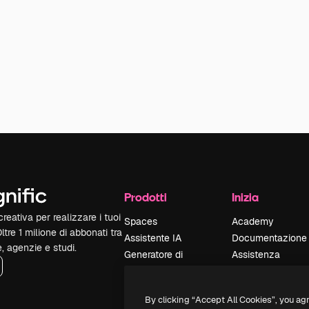
Prodotti
Inizia
reativa per realizzare i tuoi
Spaces
Academy
Oltre 1 milione di abbonati tra
Assistente IA
Documentazione
e, agenzie e studi.
Generatore di
Assistenza
immagini IA
Termini e
Generatore di video
condizioni
By clicking “Accept All Cookies”, you ag
IA
Politica sulla