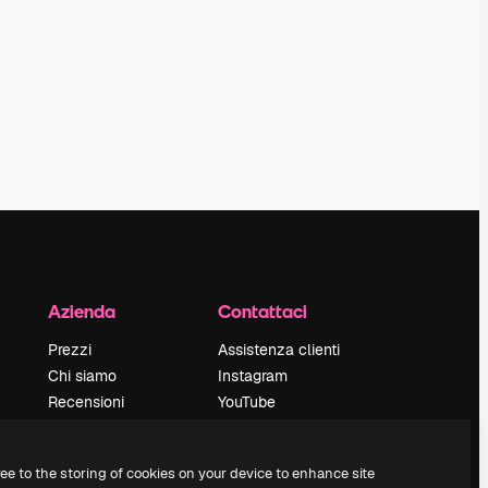
Azienda
Contattaci
Prezzi
Assistenza clienti
Chi siamo
Instagram
Recensioni
YouTube
Lavora con noi
LinkedIn
Cerca tendenze
TikTok
ree to the storing of cookies on your device to enhance site
Blog
Discord