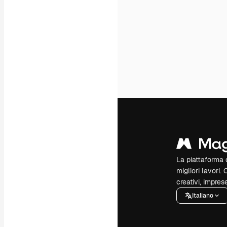
La piattaforma c
migliori lavori. 
creativi, impres
Italiano