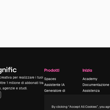
Prodotti
Inizia
reativa per realizzare i tuoi
Spaces
Academy
Oltre 1 milione di abbonati tra
Assistente IA
Documentazione
e, agenzie e studi.
Generatore di
Assistenza
immagini IA
Termini e
Generatore di video
condizioni
By clicking “Accept All Cookies”, you ag
IA
Politica sulla