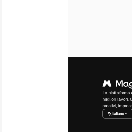
La piattaforma c
migliori lavori. 
creativi, impres
Italiano