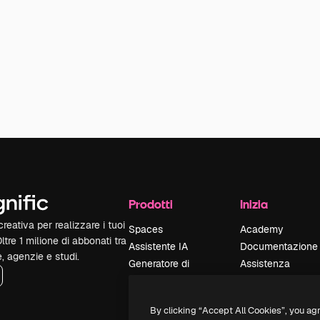
Prodotti
Inizia
reativa per realizzare i tuoi
Spaces
Academy
Oltre 1 milione di abbonati tra
Assistente IA
Documentazione
e, agenzie e studi.
Generatore di
Assistenza
immagini IA
Termini e
Generatore di video
condizioni
By clicking “Accept All Cookies”, you ag
IA
Politica sulla