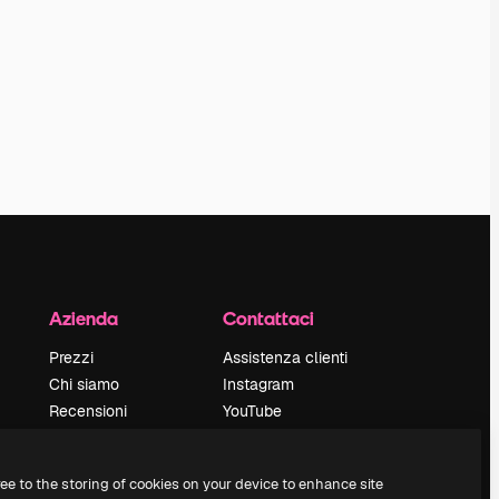
Azienda
Contattaci
Prezzi
Assistenza clienti
Chi siamo
Instagram
Recensioni
YouTube
Lavora con noi
LinkedIn
Cerca tendenze
TikTok
ree to the storing of cookies on your device to enhance site
Blog
Discord