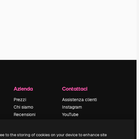
Azienda
Contattaci
Prezzi
Assistenza clienti
Chi siamo
Instagram
Recensioni
YouTube
Lavora con noi
LinkedIn
Cerca tendenze
TikTok
ree to the storing of cookies on your device to enhance site
Blog
Discord