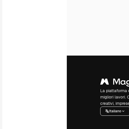
La piattaforma c
migliori lavori. 
creativi, impres
Italiano