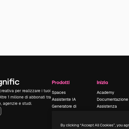
Prodotti
Inizia
reativa per realizzare i tuoi
Spaces
Academy
Oltre 1 milione di abbonati tra
Assistente IA
Documentazione
e, agenzie e studi.
Generatore di
Assistenza
immagini IA
Termini e
Generatore di video
condizioni
By clicking “Accept All Cookies”, you ag
IA
Politica sulla