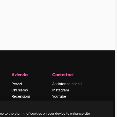
Azienda
Contattaci
Prezzi
Assistenza clienti
Chi siamo
Instagram
Recensioni
YouTube
Lavora con noi
LinkedIn
Cerca tendenze
TikTok
ree to the storing of cookies on your device to enhance site
Blog
Discord