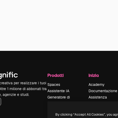
Prodotti
Inizia
reativa per realizzare i tuoi
Spaces
Academy
Oltre 1 milione di abbonati tra
Assistente IA
Documentazione
e, agenzie e studi.
Generatore di
Assistenza
immagini IA
Termini e
Generatore di video
condizioni
By clicking “Accept All Cookies”, you ag
IA
Politica sulla