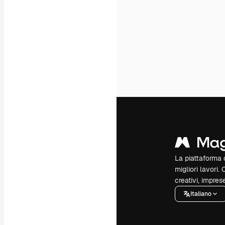
La piattaforma c
migliori lavori. 
creativi, impres
Italiano