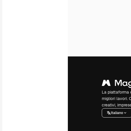
La piattaforma c
migliori lavori. 
creativi, impres
Italiano