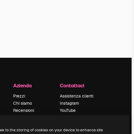
Azienda
Contattaci
Prezzi
Assistenza clienti
Chi siamo
Instagram
Recensioni
YouTube
Lavora con noi
LinkedIn
Cerca tendenze
TikTok
ree to the storing of cookies on your device to enhance site
Blog
Discord