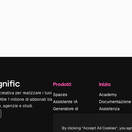
Prodotti
Inizia
reativa per realizzare i tuoi
Spaces
Academy
Oltre 1 milione di abbonati tra
Assistente IA
Documentazione
e, agenzie e studi.
Generatore di
Assistenza
immagini IA
Termini e
Generatore di video
condizioni
By clicking “Accept All Cookies”, you ag
IA
Politica sulla