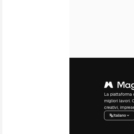
La piattaforma c
migliori lavori. 
creativi, impres
Italiano