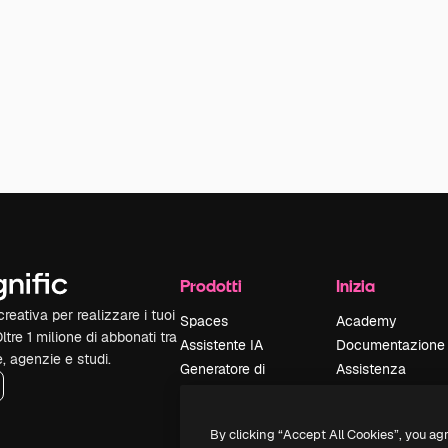
Prodotti
Inizia
reativa per realizzare i tuoi
Spaces
Academy
Oltre 1 milione di abbonati tra
Assistente IA
Documentazione
e, agenzie e studi.
Generatore di
Assistenza
immagini IA
Termini e
Generatore di video
condizioni
By clicking “Accept All Cookies”, you ag
IA
Politica sulla