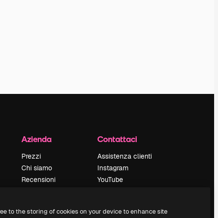
Azienda
Contattaci
Prezzi
Assistenza clienti
Chi siamo
Instagram
Recensioni
YouTube
Lavora con noi
LinkedIn
Cerca tendenze
TikTok
ree to the storing of cookies on your device to enhance site
Blog
Discord