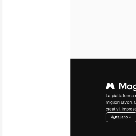
La piattaforma c
migliori lavori. 
creativi, impres
Italiano