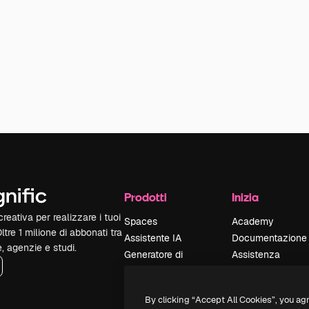
Prodotti
Inizia
reativa per realizzare i tuoi
Spaces
Academy
Oltre 1 milione di abbonati tra
Assistente IA
Documentazione
e, agenzie e studi.
Generatore di
Assistenza
immagini IA
Termini e
Generatore di video
condizioni
By clicking “Accept All Cookies”, you ag
IA
Politica sulla