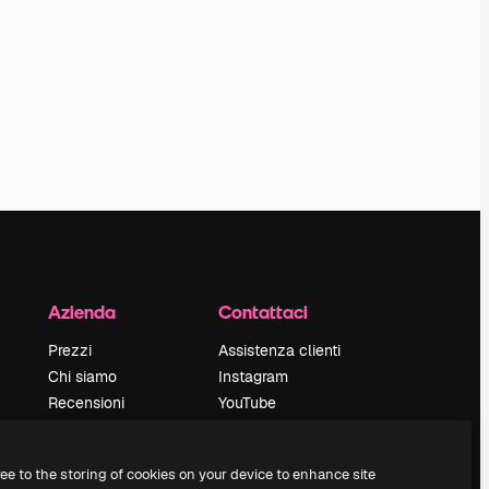
Azienda
Contattaci
Prezzi
Assistenza clienti
Chi siamo
Instagram
Recensioni
YouTube
Lavora con noi
LinkedIn
Cerca tendenze
TikTok
ree to the storing of cookies on your device to enhance site
Blog
Discord