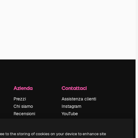
Azienda
Contattaci
Prezzi
Assistenza clienti
Chi siamo
Instagram
Recensioni
YouTube
Lavora con noi
LinkedIn
Cerca tendenze
TikTok
ree to the storing of cookies on your device to enhance site
Blog
Discord