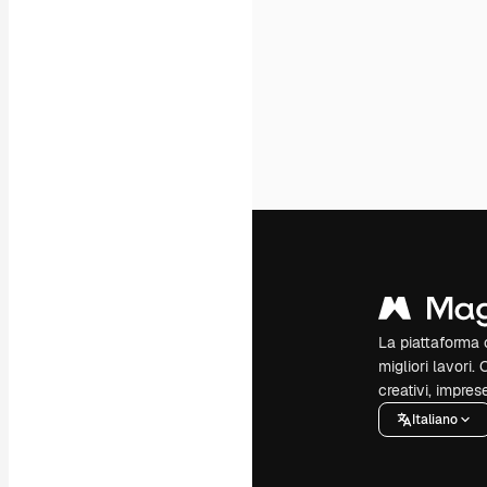
La piattaforma c
migliori lavori. 
creativi, impres
Italiano