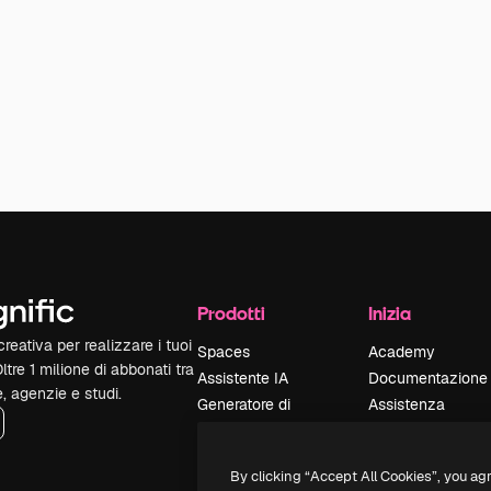
Prodotti
Inizia
reativa per realizzare i tuoi
Spaces
Academy
Oltre 1 milione di abbonati tra
Assistente IA
Documentazione
e, agenzie e studi.
Generatore di
Assistenza
immagini IA
Termini e
Generatore di video
condizioni
By clicking “Accept All Cookies”, you ag
IA
Politica sulla