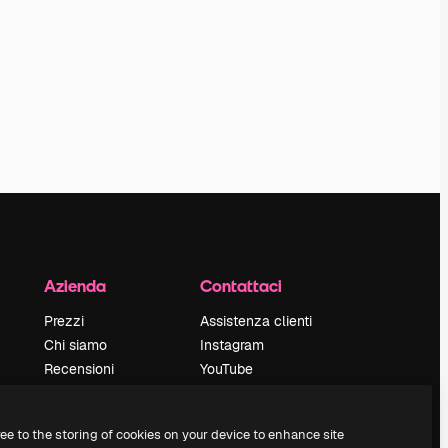
Azienda
Contattaci
Prezzi
Assistenza clienti
Chi siamo
Instagram
Recensioni
YouTube
Lavora con noi
LinkedIn
Cerca tendenze
TikTok
ree to the storing of cookies on your device to enhance site
Blog
Discord