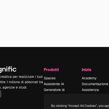
Prodotti
Inizia
reativa per realizzare i tuoi
Spaces
Academy
Oltre 1 milione di abbonati tra
Assistente IA
Documentazione
e, agenzie e studi.
Generatore di
Assistenza
immagini IA
Termini e
Generatore di video
condizioni
By clicking “Accept All Cookies”, you ag
IA
Politica sulla