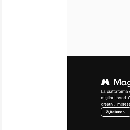
La piattaforma c
migliori lavori. 
creativi, impres
Italiano