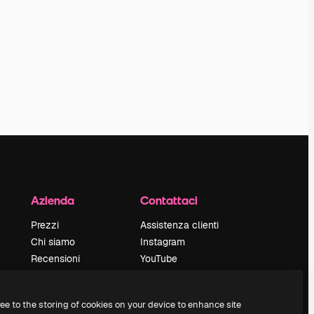
Azienda
Contattaci
Prezzi
Assistenza clienti
Chi siamo
Instagram
Recensioni
YouTube
Lavora con noi
LinkedIn
Cerca tendenze
TikTok
ree to the storing of cookies on your device to enhance site
Blog
Discord