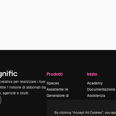
Prodotti
Inizia
reativa per realizzare i tuoi
Spaces
Academy
Oltre 1 milione di abbonati tra
Assistente IA
Documentazione
e, agenzie e studi.
Generatore di
Assistenza
immagini IA
Termini e
Generatore di video
condizioni
By clicking “Accept All Cookies”, you ag
IA
Politica sulla