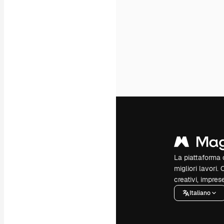
La piattaforma c
migliori lavori. 
creativi, impres
Italiano