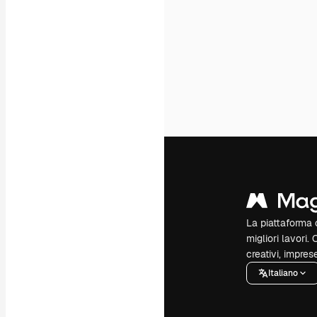
La piattaforma c
migliori lavori. 
creativi, impres
Italiano