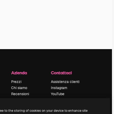
Azienda
Contattaci
Prezzi
Assistenza clienti
Chi siamo
Instagram
Recensioni
YouTube
Lavora con noi
LinkedIn
Cerca tendenze
TikTok
ree to the storing of cookies on your device to enhance site
Blog
Discord