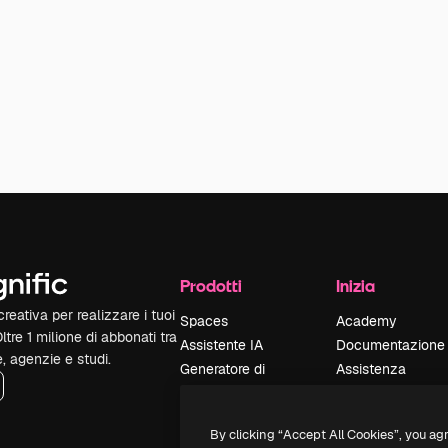
Prodotti
Inizia
reativa per realizzare i tuoi
Spaces
Academy
Oltre 1 milione di abbonati tra
Assistente IA
Documentazione
e, agenzie e studi.
Generatore di
Assistenza
immagini IA
Termini e
Generatore di video
condizioni
By clicking “Accept All Cookies”, you ag
IA
Politica sulla