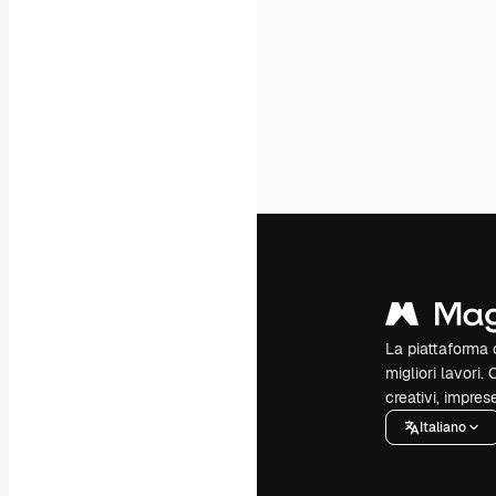
La piattaforma c
migliori lavori. 
creativi, impres
Italiano