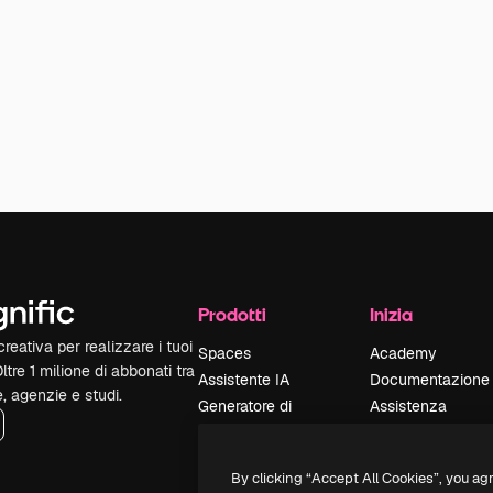
Prodotti
Inizia
reativa per realizzare i tuoi
Spaces
Academy
Oltre 1 milione di abbonati tra
Assistente IA
Documentazione
e, agenzie e studi.
Generatore di
Assistenza
immagini IA
Termini e
Generatore di video
condizioni
By clicking “Accept All Cookies”, you ag
IA
Politica sulla