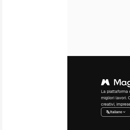
La piattaforma c
migliori lavori. 
creativi, impres
Italiano