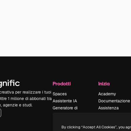
Prodotti
Inizia
reativa per realizzare i tuoi
Spaces
Academy
Oltre 1 milione di abbonati tra
Assistente IA
Documentazione
e, agenzie e studi.
Generatore di
Assistenza
immagini IA
Termini e
Generatore di video
condizioni
By clicking “Accept All Cookies”, you ag
IA
Politica sulla