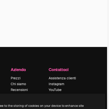
Azienda
Contattaci
Prezzi
Assistenza clienti
Chi siamo
Instagram
Recensioni
YouTube
Lavora con noi
LinkedIn
Cerca tendenze
TikTok
ree to the storing of cookies on your device to enhance site
Blog
Discord