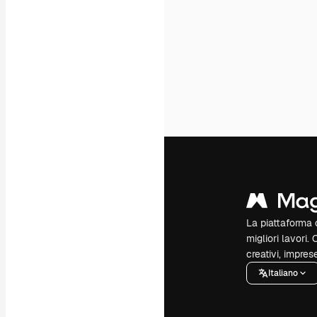
La piattaforma c
migliori lavori. 
creativi, impres
Italiano