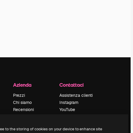
Azienda
Contattaci
Prezzi
Assistenza clienti
Chi siamo
Instagram
Recensioni
YouTube
Lavora con noi
LinkedIn
Cerca tendenze
TikTok
ree to the storing of cookies on your device to enhance site
Blog
Discord