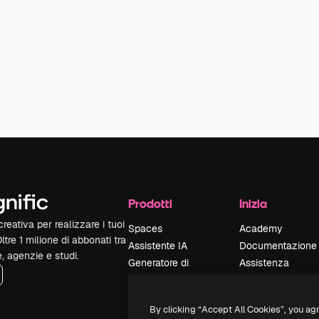
Prodotti
Inizia
reativa per realizzare i tuoi
Spaces
Academy
Oltre 1 milione di abbonati tra
Assistente IA
Documentazione
e, agenzie e studi.
Generatore di
Assistenza
immagini IA
Termini e
Generatore di video
condizioni
By clicking “Accept All Cookies”, you ag
IA
Politica sulla