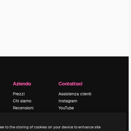
Azienda
Contattaci
Prezzi
Assistenza clienti
Chi siamo
Instagram
Recensioni
YouTube
Lavora con noi
LinkedIn
Cerca tendenze
TikTok
ree to the storing of cookies on your device to enhance site
Blog
Discord