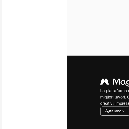
La piattaforma c
migliori lavori. 
creativi, impres
Italiano