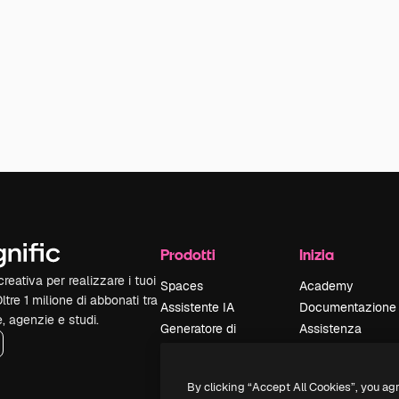
Prodotti
Inizia
reativa per realizzare i tuoi
Spaces
Academy
Oltre 1 milione di abbonati tra
Assistente IA
Documentazione
e, agenzie e studi.
Generatore di
Assistenza
immagini IA
Termini e
Generatore di video
condizioni
By clicking “Accept All Cookies”, you ag
IA
Politica sulla