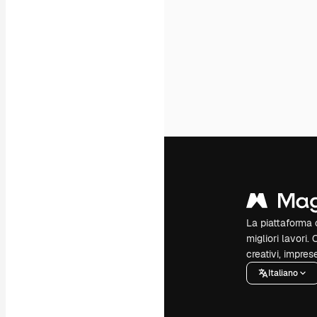
La piattaforma c
migliori lavori. 
creativi, impres
Italiano