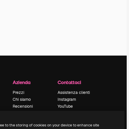
Azienda
Contattaci
Prezzi
Assistenza clienti
Chi siamo
Instagram
Recensioni
YouTube
Lavora con noi
LinkedIn
Cerca tendenze
TikTok
ree to the storing of cookies on your device to enhance site
Blog
Discord