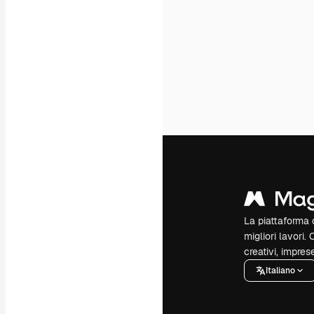
La piattaforma c
migliori lavori. 
creativi, impres
Italiano