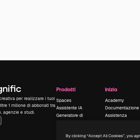
Prodotti
Inizia
reativa per realizzare i tuoi
Spaces
Academy
Oltre 1 milione di abbonati tra
Assistente IA
Documentazione
e, agenzie e studi.
Generatore di
Assistenza
immagini IA
Termini e
Generatore di video
condizioni
By clicking “Accept All Cookies”, you ag
IA
Politica sulla