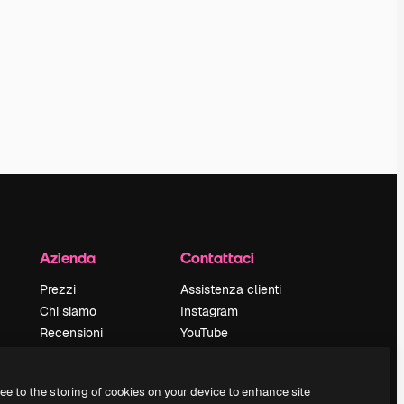
Azienda
Contattaci
Prezzi
Assistenza clienti
Chi siamo
Instagram
Recensioni
YouTube
Lavora con noi
LinkedIn
Cerca tendenze
TikTok
ree to the storing of cookies on your device to enhance site
Blog
Discord