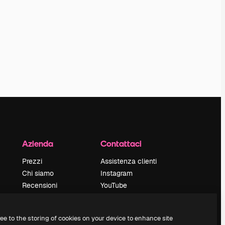
Azienda
Contattaci
Prezzi
Assistenza clienti
Chi siamo
Instagram
Recensioni
YouTube
Lavora con noi
LinkedIn
Cerca tendenze
TikTok
ree to the storing of cookies on your device to enhance site
Blog
Discord