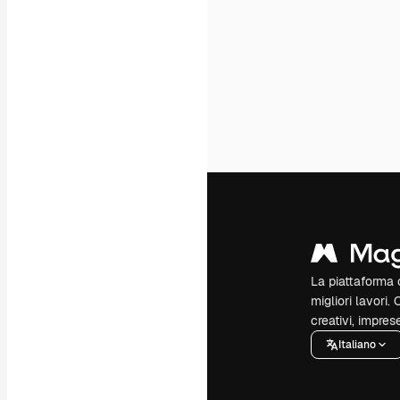
La piattaforma c
migliori lavori. 
creativi, impres
Italiano