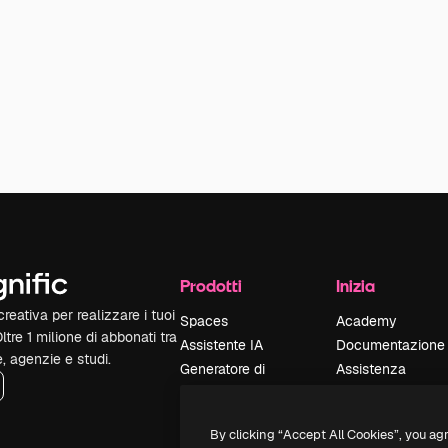
Prodotti
Inizia
reativa per realizzare i tuoi
Spaces
Academy
Oltre 1 milione di abbonati tra
Assistente IA
Documentazione
e, agenzie e studi.
Generatore di
Assistenza
immagini IA
Termini e
Generatore di video
condizioni
By clicking “Accept All Cookies”, you ag
IA
Politica sulla