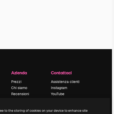
Azienda
Contattaci
Prezzi
Assistenza clienti
Chi siamo
Instagram
Recensioni
YouTube
Lavora con noi
LinkedIn
Cerca tendenze
TikTok
ree to the storing of cookies on your device to enhance site
Blog
Discord