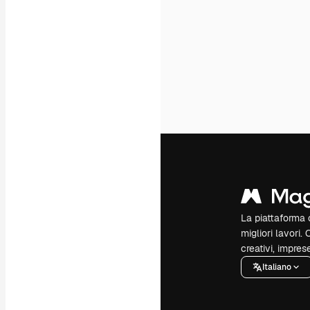
La piattaforma c
migliori lavori. 
creativi, impres
Italiano