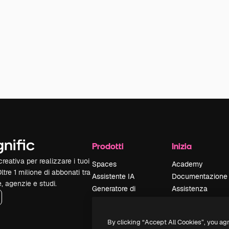
Prodotti
Inizia
reativa per realizzare i tuoi
Spaces
Academy
Oltre 1 milione di abbonati tra
Assistente IA
Documentazione
e, agenzie e studi.
Generatore di
Assistenza
immagini IA
Termini e
Generatore di video
condizioni
By clicking “Accept All Cookies”, you ag
IA
Politica sulla