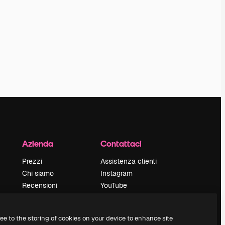
Azienda
Contattaci
Prezzi
Assistenza clienti
Chi siamo
Instagram
Recensioni
YouTube
Lavora con noi
LinkedIn
Cerca tendenze
TikTok
ree to the storing of cookies on your device to enhance site
Blog
Discord