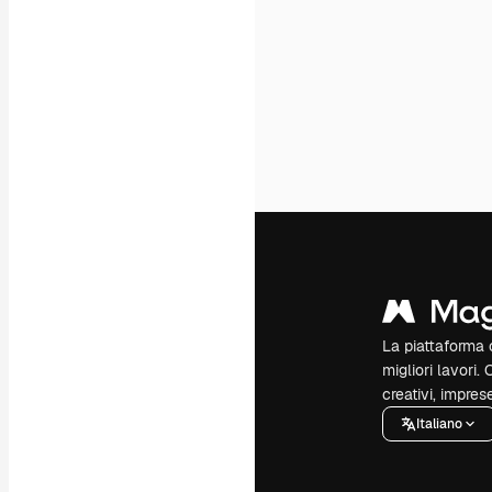
La piattaforma c
migliori lavori. 
creativi, impres
Italiano