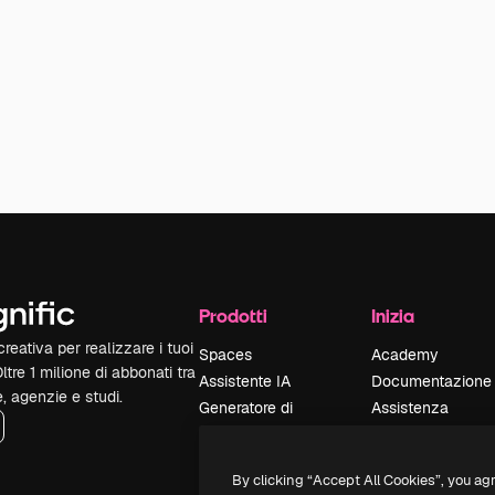
Prodotti
Inizia
reativa per realizzare i tuoi
Spaces
Academy
Oltre 1 milione di abbonati tra
Assistente IA
Documentazione
e, agenzie e studi.
Generatore di
Assistenza
immagini IA
Termini e
Generatore di video
condizioni
By clicking “Accept All Cookies”, you ag
IA
Politica sulla