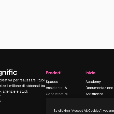
Prodotti
Inizia
reativa per realizzare i tuoi
Spaces
Academy
Oltre 1 milione di abbonati tra
Assistente IA
Documentazione
e, agenzie e studi.
Generatore di
Assistenza
immagini IA
Termini e
Generatore di video
condizioni
By clicking “Accept All Cookies”, you ag
IA
Politica sulla