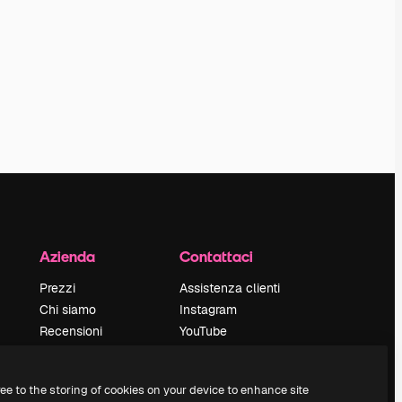
Azienda
Contattaci
Prezzi
Assistenza clienti
Chi siamo
Instagram
Recensioni
YouTube
Lavora con noi
LinkedIn
Cerca tendenze
TikTok
ree to the storing of cookies on your device to enhance site
Blog
Discord