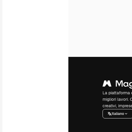
La piattaforma c
migliori lavori. 
creativi, impres
Italiano