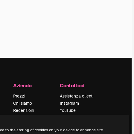
Azienda
Contattaci
Prezzi
Assistenza clienti
Chi siamo
Instagram
Recensioni
YouTube
Lavora con noi
LinkedIn
Cerca tendenze
TikTok
ree to the storing of cookies on your device to enhance site
Blog
Discord