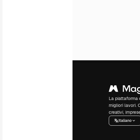
La piattaforma c
migliori lavori. 
creativi, impres
Italiano