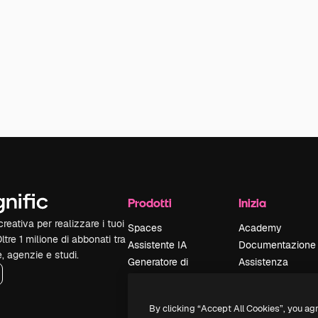
Prodotti
Inizia
reativa per realizzare i tuoi
Spaces
Academy
Oltre 1 milione di abbonati tra
Assistente IA
Documentazione
e, agenzie e studi.
Generatore di
Assistenza
immagini IA
Termini e
Generatore di video
condizioni
By clicking “Accept All Cookies”, you ag
IA
Politica sulla