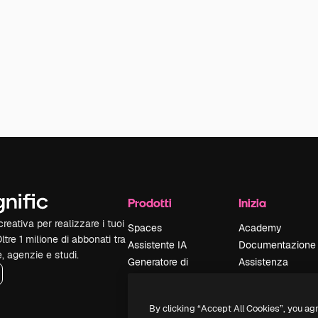
Prodotti
Inizia
reativa per realizzare i tuoi
Spaces
Academy
Oltre 1 milione di abbonati tra
Assistente IA
Documentazione
e, agenzie e studi.
Generatore di
Assistenza
immagini IA
Termini e
Generatore di video
condizioni
By clicking “Accept All Cookies”, you ag
IA
Politica sulla