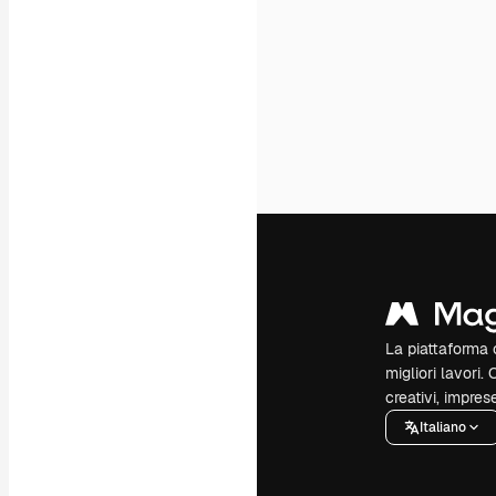
La piattaforma c
migliori lavori. 
creativi, impres
Italiano