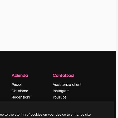
Azienda
Contattaci
Prezzi
Assistenza clienti
Chi siamo
Instagram
Recensioni
YouTube
Lavora con noi
LinkedIn
Cerca tendenze
TikTok
ree to the storing of cookies on your device to enhance site
Blog
Discord