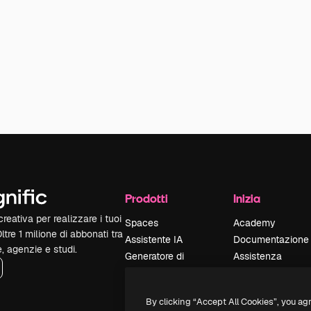
Prodotti
Inizia
reativa per realizzare i tuoi
Spaces
Academy
Oltre 1 milione di abbonati tra
Assistente IA
Documentazione
e, agenzie e studi.
Generatore di
Assistenza
immagini IA
Termini e
Generatore di video
condizioni
By clicking “Accept All Cookies”, you ag
IA
Politica sulla