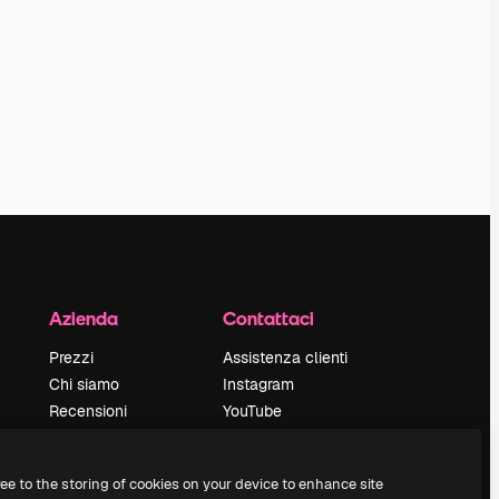
Azienda
Contattaci
Prezzi
Assistenza clienti
Chi siamo
Instagram
Recensioni
YouTube
Lavora con noi
LinkedIn
Cerca tendenze
TikTok
ree to the storing of cookies on your device to enhance site
Blog
Discord