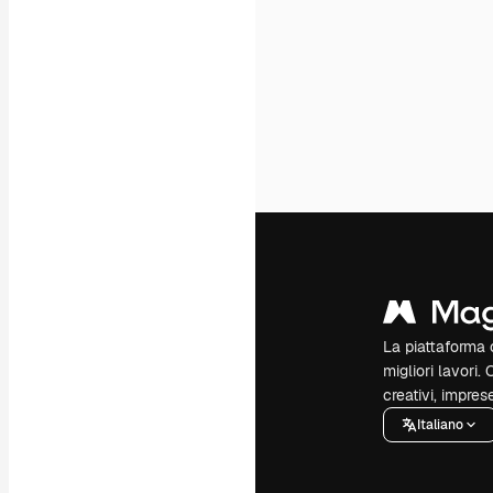
La piattaforma c
migliori lavori. 
creativi, impres
Italiano