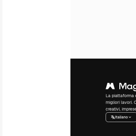
La piattaforma c
migliori lavori. 
creativi, impres
Italiano