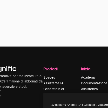
Prodotti
Inizia
reativa per realizzare i tuoi
Spaces
Academy
Oltre 1 milione di abbonati tra
Assistente IA
Documentazione
e, agenzie e studi.
Generatore di
Assistenza
immagini IA
Termini e
Generatore di video
condizioni
By clicking “Accept All Cookies”, you ag
IA
Politica sulla