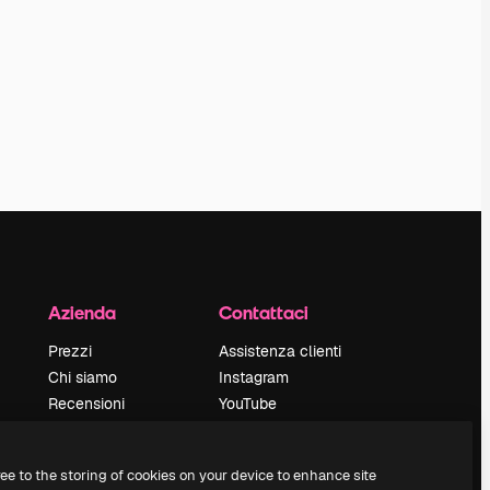
Azienda
Contattaci
Prezzi
Assistenza clienti
Chi siamo
Instagram
Recensioni
YouTube
Lavora con noi
LinkedIn
Cerca tendenze
TikTok
ree to the storing of cookies on your device to enhance site
Blog
Discord