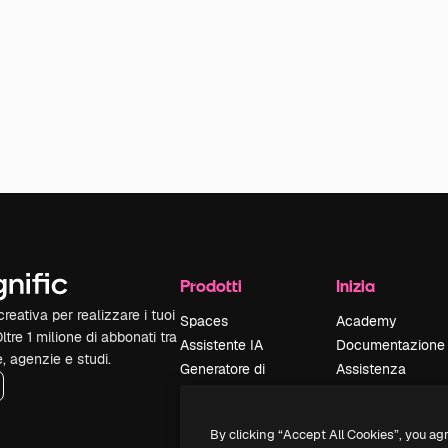
Prodotti
Inizia
reativa per realizzare i tuoi
Spaces
Academy
Oltre 1 milione di abbonati tra
Assistente IA
Documentazione
e, agenzie e studi.
Generatore di
Assistenza
immagini IA
Termini e
Generatore di video
condizioni
By clicking “Accept All Cookies”, you ag
IA
Politica sulla