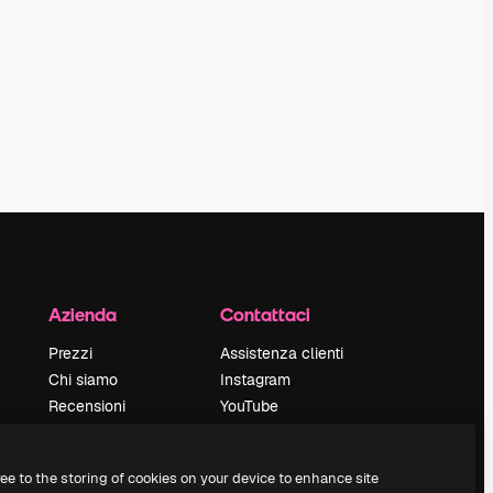
Azienda
Contattaci
Prezzi
Assistenza clienti
Chi siamo
Instagram
Recensioni
YouTube
Lavora con noi
LinkedIn
Cerca tendenze
TikTok
ree to the storing of cookies on your device to enhance site
Blog
Discord