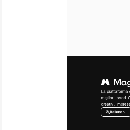
La piattaforma c
migliori lavori. 
creativi, impres
Italiano