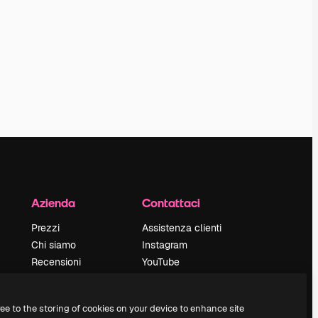
Azienda
Contattaci
Prezzi
Assistenza clienti
Chi siamo
Instagram
Recensioni
YouTube
Lavora con noi
LinkedIn
Cerca tendenze
TikTok
ree to the storing of cookies on your device to enhance site
Blog
Discord