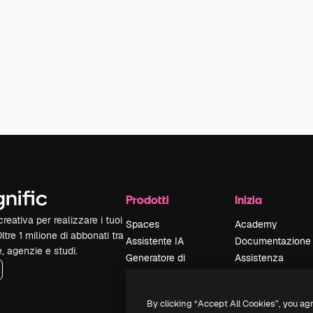
Prodotti
Inizia
reativa per realizzare i tuoi
Spaces
Academy
Oltre 1 milione di abbonati tra
Assistente IA
Documentazione
e, agenzie e studi.
Generatore di
Assistenza
immagini IA
Termini e
Generatore di video
condizioni
By clicking “Accept All Cookies”, you ag
IA
Politica sulla