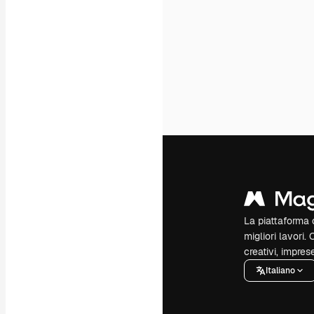
La piattaforma c
migliori lavori. 
creativi, impres
Italiano