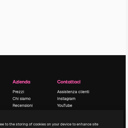
Azienda
Contattaci
Prezzi
Assistenza clienti
Chi siamo
Instagram
Recensioni
YouTube
Lavora con noi
LinkedIn
Cerca tendenze
TikTok
ree to the storing of cookies on your device to enhance site
Blog
Discord