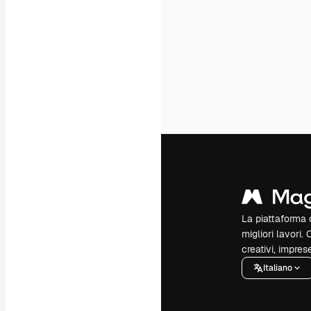
La piattaforma c
migliori lavori. 
creativi, impres
Italiano