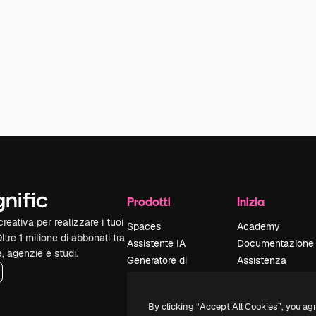
Prodotti
Inizia
reativa per realizzare i tuoi
Spaces
Academy
Oltre 1 milione di abbonati tra
Assistente IA
Documentazione
e, agenzie e studi.
Generatore di
Assistenza
immagini IA
Termini e
Generatore di video
condizioni
By clicking “Accept All Cookies”, you ag
IA
Politica sulla